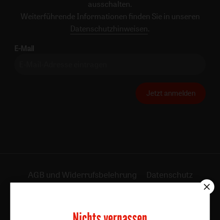
ausschalten.
Weiterführende Informationen finden Sie in unseren
Datenschutzhinweisen
.
E-Mail
Jetzt anmelden
AGB und Widerrufsbelehrung
Datenschutz
Barrierefreiheit
Impressum
Nichts verpassen
Vertrag widerrufen
Abo online kündigen