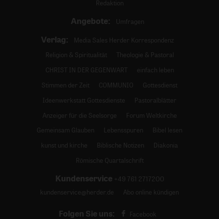
Redaktion
Angebote:
Umfragen
Verlag:
Media Sales Herder Korrespondenz
Religion & Spiritualität
Theologie & Pastoral
CHRIST IN DER GEGENWART
einfach leben
Stimmen der Zeit
COMMUNIO
Gottesdienst
Ideenwerkstatt Gottesdienste
Pastoralblätter
Anzeiger für die Seelsorge
Forum Weltkirche
Gemeinsam Glauben
Lebensspuren
Bibel lesen
kunst und kirche
Biblische Notizen
Diakonia
Römische Quartalschrift
Kundenservice
+49 761 2717200
kundenservice@herder.de
Abo online kündigen
Folgen Sie uns:
Facebook