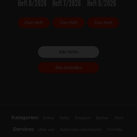
Heft 8/2026
Heft 7/2026
Heft 6/2026
Zum Heft
Zum Heft
Zum Heft
Alle Hefte
Abo bestellen
Kategorien:
Online
Hefte
Dossiers
Bücher
Abos
Services:
Über uns
Autorinnen und Autoren
Porträts