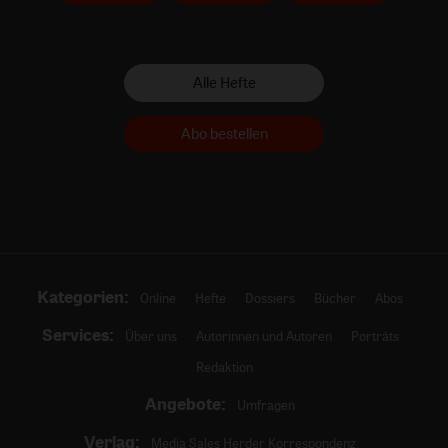
Alle Hefte
Abo bestellen
Kategorien:
Online
Hefte
Dossiers
Bücher
Abos
Services:
Über uns
Autorinnen und Autoren
Porträts
Redaktion
Angebote:
Umfragen
Verlag:
Media Sales Herder Korrespondenz