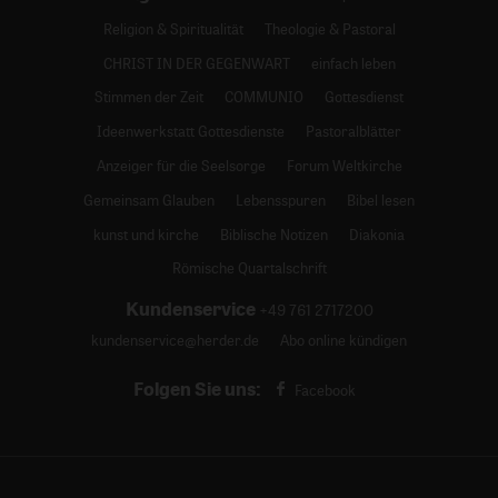
Religion & Spiritualität
Theologie & Pastoral
CHRIST IN DER GEGENWART
einfach leben
Stimmen der Zeit
COMMUNIO
Gottesdienst
Ideenwerkstatt Gottesdienste
Pastoralblätter
Anzeiger für die Seelsorge
Forum Weltkirche
Gemeinsam Glauben
Lebensspuren
Bibel lesen
kunst und kirche
Biblische Notizen
Diakonia
Römische Quartalschrift
Kundenservice
+49 761 2717200
kundenservice@herder.de
Abo online kündigen
Folgen Sie uns:
Facebook