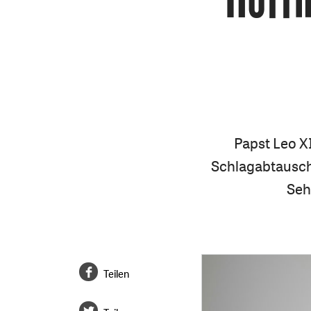
Papst Leo XI
Schlagabtauschs
Seh
Teilen