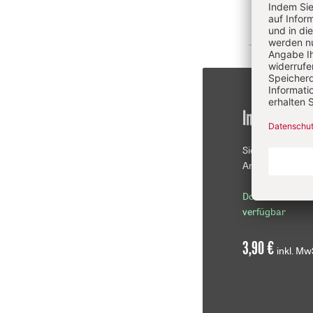
Im Einzelkau
Sie erhalten die
Artikel als PDF-D
Download sofor
verfügbar
3,90 €
inkl. Mw