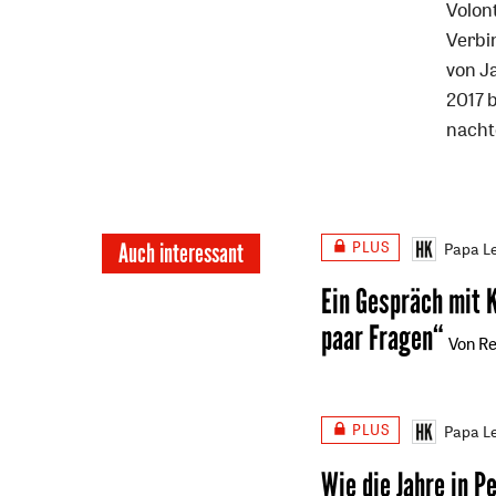
Volon
Verbi
von J
2017 
nacht
PLUS
Auch interessant
Papa Le
Ein Gespräch mit 
paar Fragen“
Von Re
PLUS
Papa Le
Wie die Jahre in P