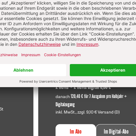
Diesen Artikel jetzt lesen!
f
Im Abo
sen
Ihr Plus: Zugriff auch auf alle anderen
atei.
Artikel im Abo-Bereich
t
2 Hefte + 2 Hefte digital 0,00 €
120,40 € für 7 Ausgaben pro Halbjahr +
danach
Digitalzugang
St
inkl. MwSt., zzgl. 9,10 € Versand (D)
Im Abo
Im Digital-Abo