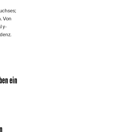
uchses;
. Von
l y-
denz.
ben ein
n