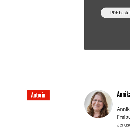
PDF bestel
Überschrift
Annik
Autorin
Artikel-
Annik
Infos
Freib
Jerus