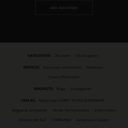
Abo bestellen
KATEGORIEN:
CIG online
CIG Ausgaben
SERVICES:
Autorinnen und Autoren
Redaktion
Unsere Philosophie
ANGEBOTE:
Blogs
Schlagwörter
VERLAG:
Media Sales CHRIST IN DER GEGENWART
Religion & Spiritualität
Herder Korrespondenz
einfach leben
Stimmen der Zeit
COMMUNIO
Gemeinsam Glauben