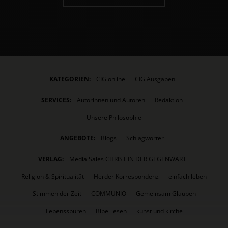
KATEGORIEN:
CIG online
CIG Ausgaben
SERVICES:
Autorinnen und Autoren
Redaktion
Unsere Philosophie
ANGEBOTE:
Blogs
Schlagwörter
VERLAG:
Media Sales CHRIST IN DER GEGENWART
Religion & Spiritualität
Herder Korrespondenz
einfach leben
Stimmen der Zeit
COMMUNIO
Gemeinsam Glauben
Lebensspuren
Bibel lesen
kunst und kirche