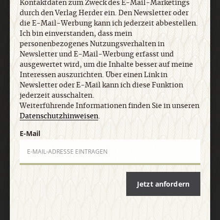
ausgewertet wird, um die Inhalte besser auf meine
Kontaktdaten zum Zweck des E-Mail-Marketings
Interessen auszurichten. Über einen Link in
durch den Verlag Herder ein. Den Newsletter oder
Newsletter oder E-Mail kann ich diese Funktion
die E-Mail-Werbung kann ich jederzeit abbestellen.
Ich bin einverstanden, dass mein
jederzeit ausschalten. Weiterführende
personenbezogenes Nutzungsverhalten in
Informationen finden Sie in unseren
Newsletter und E-Mail-Werbung erfasst und
Datenschutzhinweisen
.
ausgewertet wird, um die Inhalte besser auf meine
Interessen auszurichten. Über einen Link in
Newsletter oder E-Mail kann ich diese Funktion
E-Mail
jederzeit ausschalten.
Weiterführende Informationen finden Sie in unseren
Datenschutzhinweisen
.
E-Mail
Jetzt anmelden
Jetzt anfordern
AGB und Widerrufsbelehrung
Datenschutz
Barrierefreiheit