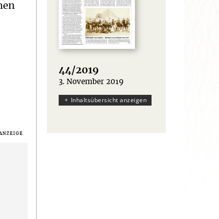
hen
e
44/2019
3. November 2019
:
Inhaltsübersicht anzeigen