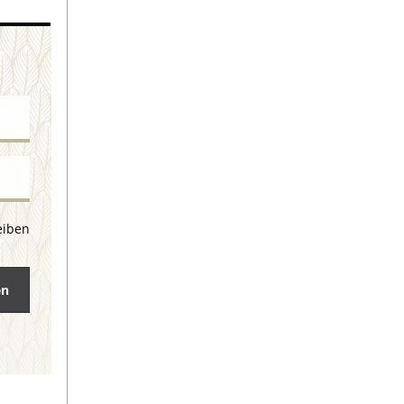
eiben
en