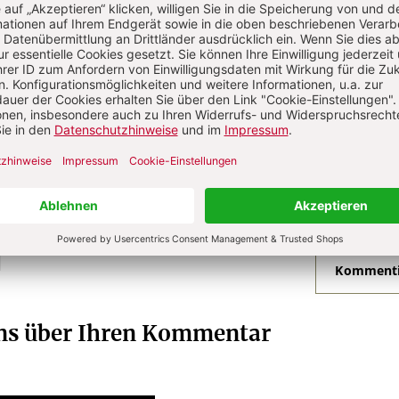
rbach
Hubertus Lutterbach, Dr. theol., habil. theol.,
1 geboren und lehrt seit 2000 Christentums und
storische Theologie) an der Universität Duisburg-
lische Theologie. Zahlreiche Monographien, zuletzt
ität in der Gegenwart“, Freiburg 2022.
N
Kommenti
uns über Ihren Kommentar