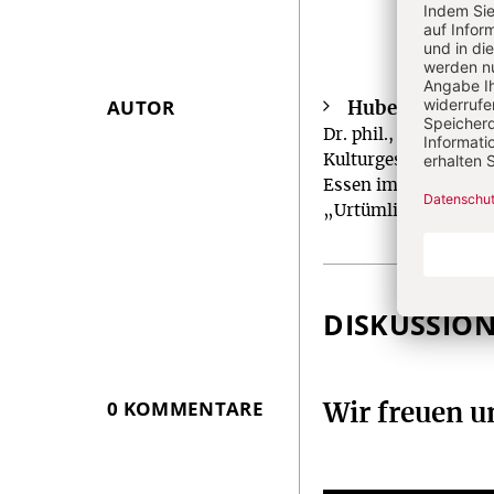
AUTOR
Hubertus Lutte
Überschrift
Dr. phil., wurde 196
Artikel-
Kulturgeschichte (Hi
Infos
Essen im Fach Katho
„Urtümliche Religios
DISKUSSIO
0 KOMMENTARE
Wir freuen 