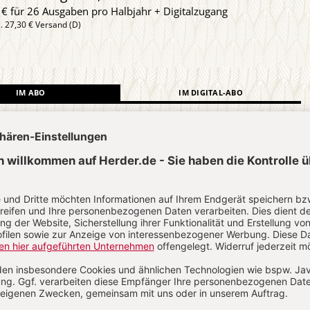
 € für 26 Ausgaben pro Halbjahr + Digitalzugang
l. 27,30 € Versand (D)
IM ABO
IM DIGITAL-ABO
Abo testen
?
Anmelden