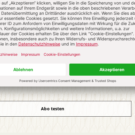
ch auf alle anderen Artikel im Abo-Bereich
4 Hefte digital 0,00 €
 € für 26 Ausgaben pro Halbjahr + Digitalzugang
l. 27,30 € Versand (D)
IM ABO
IM DIGITAL-ABO
Abo testen