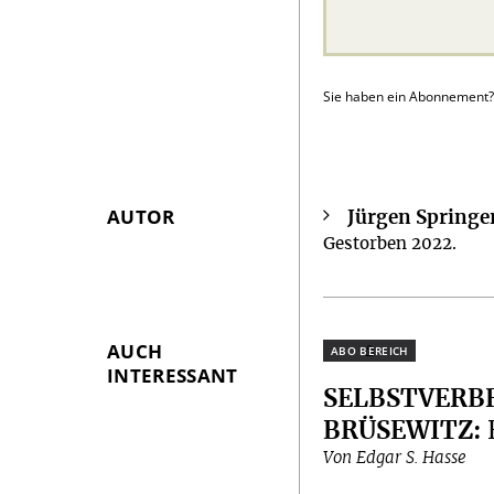
Sie haben ein Abonnement
AUTOR
Jürgen Springe
Überschrift
Gestorben 2022.
Artikel-
Infos
AUCH
Plus
INTERESSANT
SELBSTVERB
BRÜSEWITZ
:
Von Edgar S. Hasse