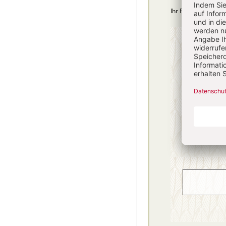
Ihr Plus: Zugriff au
4 Hefte + 
75,40
danach
inkl. MwSt., zzg