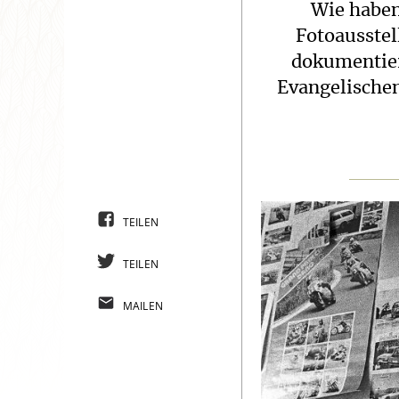
Wie haben
Fotoausste
dokumentier
Evangelischen
TEILEN
TEILEN
MAILEN