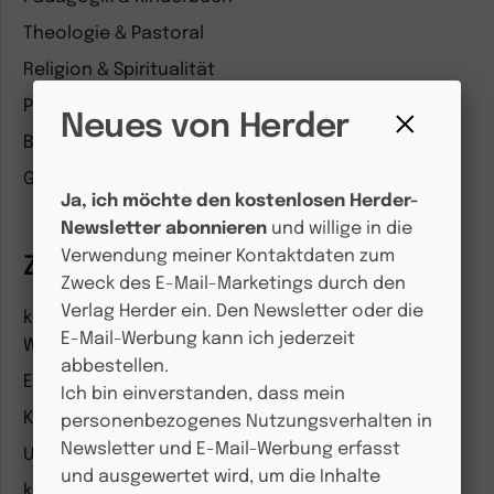
Theologie & Pastoral
Religion & Spiritualität
Politik & Wirtschaft
Neues von Herder
Besser leben
Fenster
schließen
Geschichte & Wissen
Ja, ich möchte den kostenlosen Herder-
Newsletter abonnieren
und willige in die
Verwendung meiner Kontaktdaten zum
Zeitschriften
Zweck des E-Mail-Marketings durch den
Verlag Herder ein. Den Newsletter oder die
kindergarten heute Fachmagazin, Leitungsheft &
E-Mail-Werbung kann ich jederzeit
Wenn Eltern Rat suchen
abbestellen.
Entdeckungskiste
Ich bin einverstanden, dass mein
Kleinstkinder in Kita und Tagespflege
personenbezogenes Nutzungsverhalten in
Newsletter und E-Mail-Werbung erfasst
Unser Ganztag
und ausgewertet wird, um die Inhalte
kizz Elternwelt