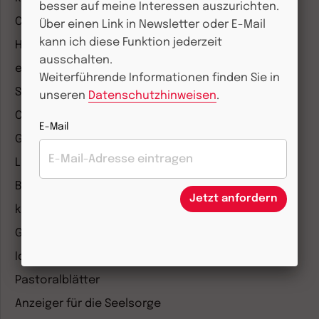
besser auf meine Interessen auszurichten.
CHRIST IN DER GEGENWART
Über einen Link in Newsletter oder E-Mail
kann ich diese Funktion jederzeit
Herder Korrespondenz
ausschalten.
einfach leben
Weiterführende Informationen finden Sie in
Stimmen der Zeit
unseren
Datenschutzhinweisen
.
COMMUNIO
E-Mail
Gemeinsam Glauben
Lebensspuren
Bibel lesen
Jetzt anfordern
kunst und kirche
Gottesdienst
Ideenwerkstatt Gottesdienste
Pastoralblätter
Anzeiger für die Seelsorge