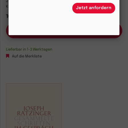
Jürgen Habermas, Joseph Ratzinger
Kartonierte Ausgabe
Jetzt anfordern
10,00 €
Lieferbar in 1-3 Werktagen
Auf die Merkliste