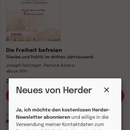
Die Freiheit befreien
Glaube und Politik im dritten Jahrtausend
Joseph Ratzinger, Pierluca Azzaro
eBook (PDF)
22,00 €
Neues von Herder
Fenster
schließen
Ja, ich möchte den kostenlosen Herder-
Download sofort verfügbar
Newsletter abonnieren
und willige in die
Auf die Merkliste
Verwendung meiner Kontaktdaten zum