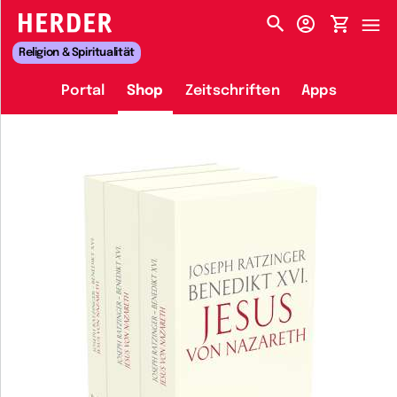
HERDER-MENÜ
Religion & Spiritualität
Portal
Shop
Zeitschriften
Apps