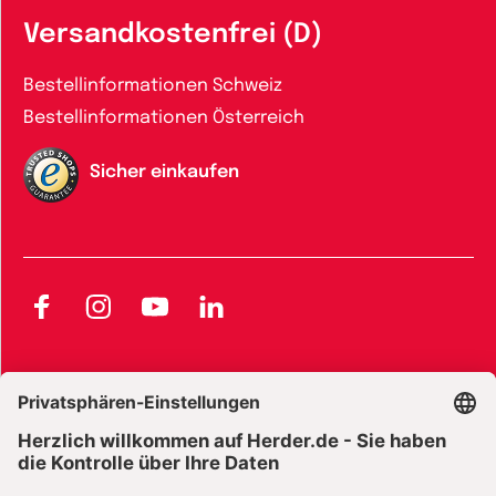
Versandkostenfrei (D)
Bestellinformationen Schweiz
Bestellinformationen Österreich
Sicher einkaufen
Facebook
Instagram
YouTube
LinkedIn
AGB und Widerrufsbelehrung
Widerrufsbelehrung Bücher
Widerrufsbelehrung E-Books
Widerrufsbelehrung Zeitschriften
Datenschutz
Datenschutz Social Media
Barrierefreiheit
Impressum