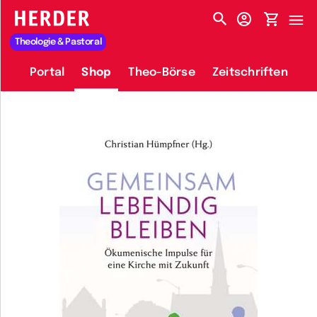
HERDER-MENÜ
Theologie & Pastoral
Portal
Shop
Theo-Börse
Zeitschriften