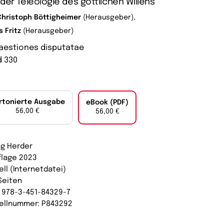
der Teleologie des göttlichen Willens
Christoph Böttigheimer
(Herausgeber),
s Fritz
(Herausgeber)
aestiones disputatae
 330
rtonierte Ausgabe
eBook (PDF)
56,00 €
56,00 €
ag Herder
uflage 2023
ell (Internetdatei)
Seiten
: 978-3-451-84329-7
ellnummer: P843292