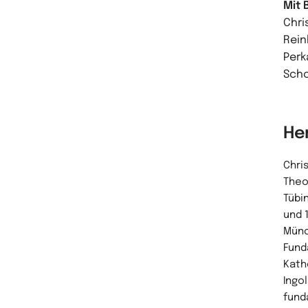
Mit 
Chri
Rein
Perk
Scho
He
Chri
Theo
Tübi
und 
Münc
Fund
Kath
Ingo
fund