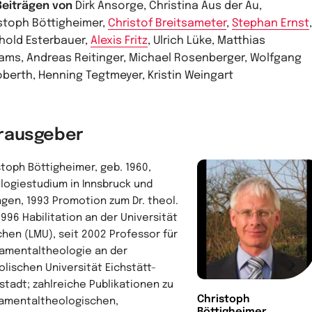
Beiträgen von
Dirk Ansorge, Christina Aus der Au,
stoph Böttigheimer,
Christof Breitsameter
,
Stephan Ernst
,
hold Esterbauer,
Alexis Fritz
, Ulrich Lüke, Matthias
ams, Andreas Reitinger, Michael Rosenberger, Wolfgang
berth, Henning Tegtmeyer, Kristin Weingart
rausgeber
stoph Böttigheimer, geb. 1960,
logiestudium in Innsbruck und
ngen, 1993 Promotion zum Dr. theol.
1996 Habilitation an der Universität
hen (LMU), seit 2002 Professor für
amentaltheologie an der
olischen Universität Eichstätt-
lstadt; zahlreiche Publikationen zu
Christoph
amentaltheologischen,
Böttigheimer