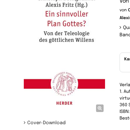
Von 
von
Alexi
Qu
Band
Ka
Verl
1. A
virtu
360 
ISBN
Best
Cover-Download