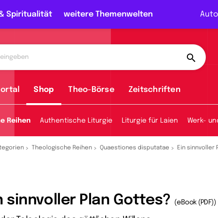
& Spiritualität
weitere Themenwelten
Auto
ortal
Shop
Theo-Börse
Zeitschriften
he Reihen
Authentische Liturgie
Liturgie für Laien
Werk- un
tegorien
Theologische Reihen
Quaestiones disputatae
Ein sinnvoller
n sinnvoller Plan Gottes?
(eBook (PDF))