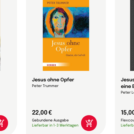
Jesus ohne Opfer
Jesus
eine 
Peter Trummer
Peter L
22,00 €
15,0
Gebundene Ausgabe
Flexco
Lieferbar in 1-3 Werktagen
Lieferb