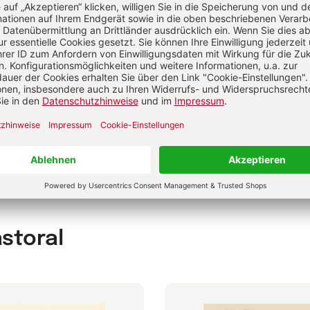
rwandte Themen
ik: Was wir sollen
astoral