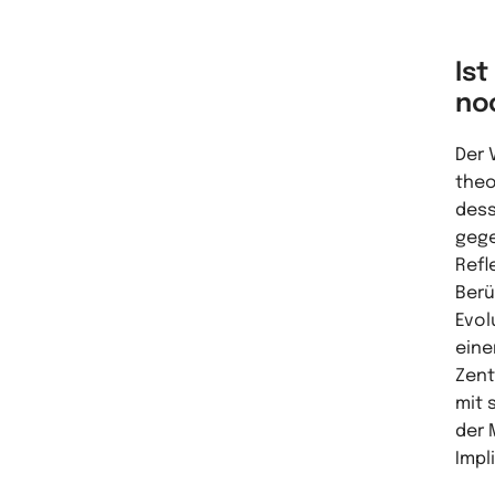
Ist
no
Der 
theo
dess
gege
Refl
Berü
Evol
eine
Zent
mit 
der 
Impl