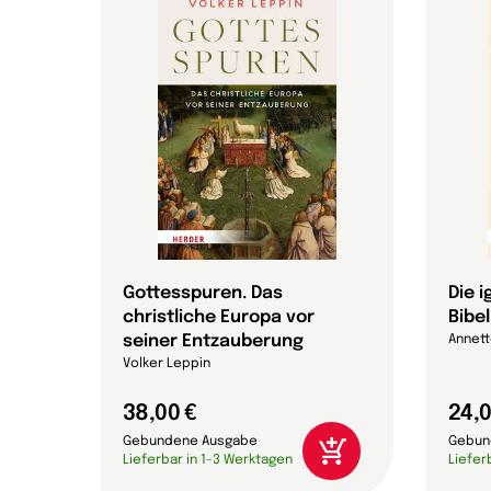
 die
Gottesspuren. Das
Die 
christliche Europa vor
Bibel
che
seiner Entzauberung
Annett
on
Volker Leppin
38,00 €
24,0
Gebundene Ausgabe
Gebun
Lieferbar in 1-3 Werktagen
Liefer