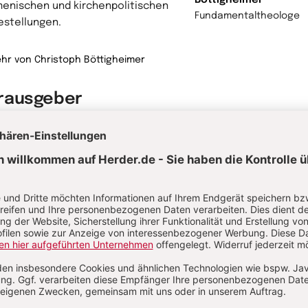
enischen und kirchenpolitischen
Fundamentaltheologe
estellungen.
hr von Christoph Böttigheimer
rausgeber
s Fritz, geb. 1976, Dr. theol.,
essor für Moraltheologie an der
olischen Universität Eichstätt-
stadt.
hr von Alexis Fritz
Alexis Fritz
Theologe