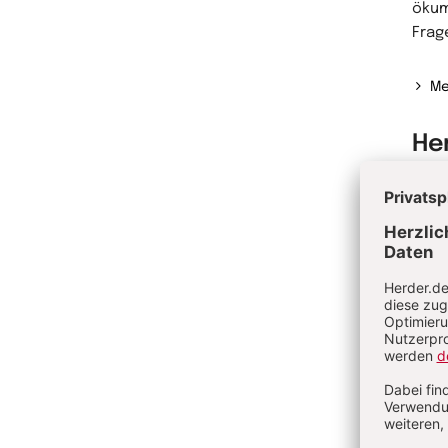
ökum
Frag
Me
He
Alexi
Prof
Kath
Ingol
Me