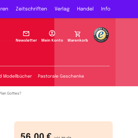
ren
Zeitschriften
Verlag
Handel
Info
Newsletter
Mein Konto
Warenkorb
d Modellbücher
Pastorale Geschenke
 Plan Gottes?
56,00 €