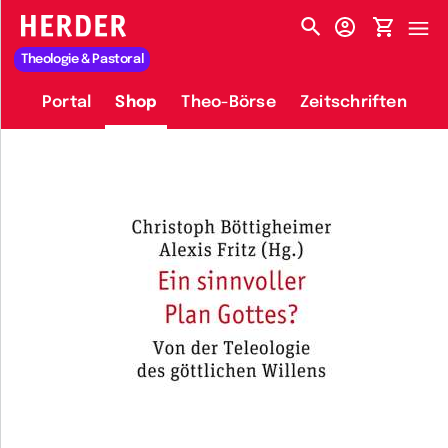
HERDER-MENÜ
Theologie & Pastoral
Portal
Shop
Theo-Börse
Zeitschriften