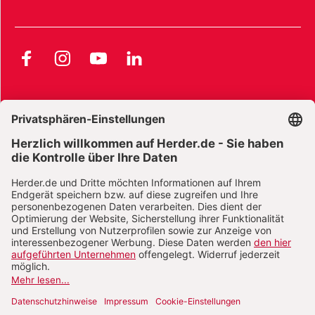
Facebook
Instagram
YouTube
LinkedIn
AGB und Widerrufsbelehrung
Widerrufsbelehrung Bücher
Widerrufsbelehrung E-Books
Widerrufsbelehrung Zeitschriften
Datenschutz
Datenschutz Social Media
Barrierefreiheit
Impressum
Vertrag widerrufen
Abo online kündigen