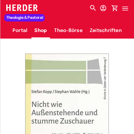
HERDER-MENÜ
Theologie & Pastoral
Portal
Shop
Theo-Börse
Zeitschriften