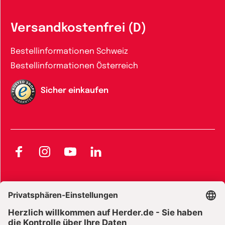
Versandkostenfrei (D)
Bestellinformationen Schweiz
Bestellinformationen Österreich
Sicher einkaufen
Facebook
Instagram
YouTube
LinkedIn
AGB und Widerrufsbelehrung
Widerrufsbelehrung Bücher
Widerrufsbelehrung E-Books
Widerrufsbelehrung Zeitschriften
Datenschutz
Datenschutz Social Media
Barrierefreiheit
Impressum