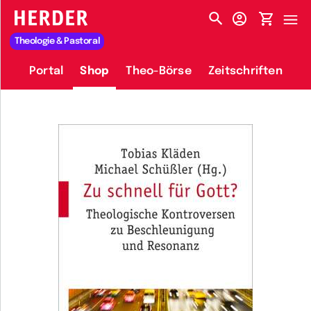
HERDER-MENÜ
Theologie & Pastoral
Portal
Shop
Theo-Börse
Zeitschriften