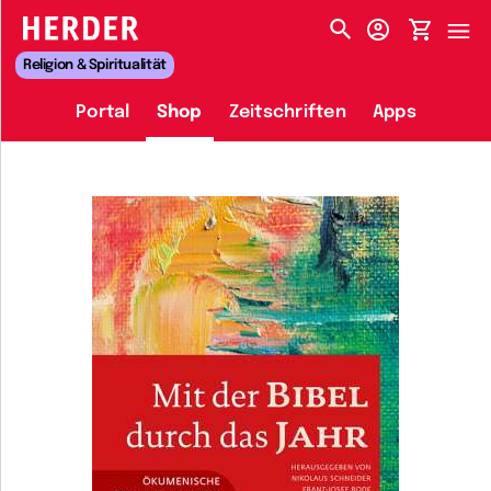
HERDER-MENÜ
Religion & Spiritualität
Portal
Shop
Zeitschriften
Apps