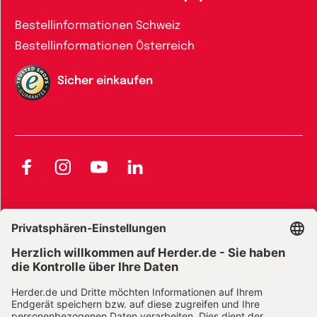
Bestellinformationen Schweiz
Bestellinformationen Österreich
Sicher einkaufen
Facebook
Instagram
YouTube
LinkedIn
AGB und Widerrufsbelehrung
Widerrufsbelehrung Bücher
Widerrufsbelehrung E-Books
Widerrufsbelehrung Zeitschriften
Datenschutz
Datenschutz Social Media
Barrierefreiheit
Impressum