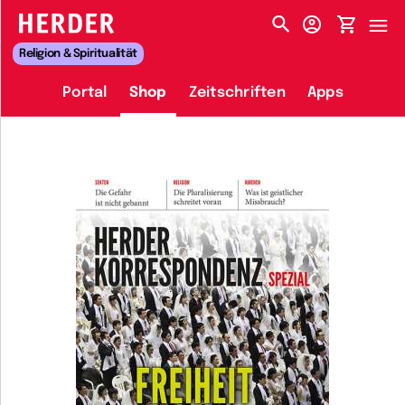
HERDER-MENÜ
Religion & Spiritualität
Portal
Shop
Zeitschriften
Apps