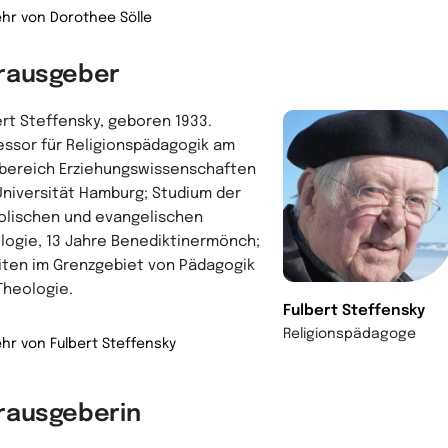
hr von Dorothee Sölle
rausgeber
ert Steffensky, geboren 1933.
essor für Religionspädagogik am
bereich Erziehungswissenschaften
Universität Hamburg; Studium der
olischen und evangelischen
logie, 13 Jahre Benediktinermönch;
iten im Grenzgebiet von Pädagogik
Theologie.
Fulbert Steffensky
Religionspädagoge
hr von Fulbert Steffensky
rausgeberin