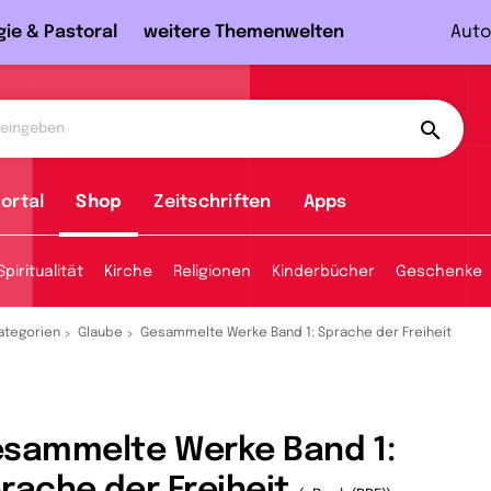
gie & Pastoral
weitere Themenwelten
Auto
ortal
Shop
Zeitschriften
Apps
Spiritualität
Kirche
Religionen
Kinderbücher
Geschenke
ategorien
Glaube
Gesammelte Werke Band 1: Sprache der Freiheit
sammelte Werke Band 1:
rache der Freiheit