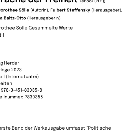
(eBook (PDF))
Dorothee Sölle
(Autorin),
Fulbert Steffensky
(Herausgeber),
la Baltz-Otto
(Herausgeberin)
rothee Sölle Gesammelte Werke
 1
ag Herder
uflage 2023
ell (Internetdatei)
Seiten
: 978-3-451-83035-8
ellnummer: P830356
erste Band der Werkausgabe umfasst "Politische