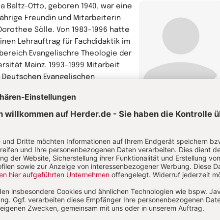
la Baltz-Otto, geboren 1940, war eine
jährige Freundin und Mitarbeiterin
Dorothee Sölle. Von 1983-1996 hatte
einen Lehrauftrag für Fachdidaktik im
bereich Evangelischre Theologie der
ersität Mainz. 1993-1999 Mitarbeit
 Deutschen Evangelischen
hentag. Sie ist heute
Ursula Baltz-Otto
studienrätin und lebt in Mainz.
hr von Ursula Baltz-Otto
rwandte Themen
ristentum
Volk Gottes
Politische Theologie