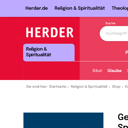
Herder.de
Religion & Spiritualität
Theolo
Suche
Religion &
P
Spiritualität
Bibel
Glaube
Sie sind hier:
Startseite
Religion & Spiritualität
Shop
K
Ge
Sp