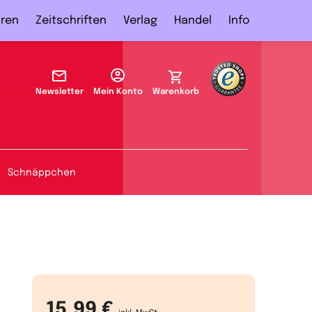
ren
Zeitschriften
Verlag
Handel
Info
Newsletter
Mein Konto
Warenkorb
Schnäppchen
15,99 €