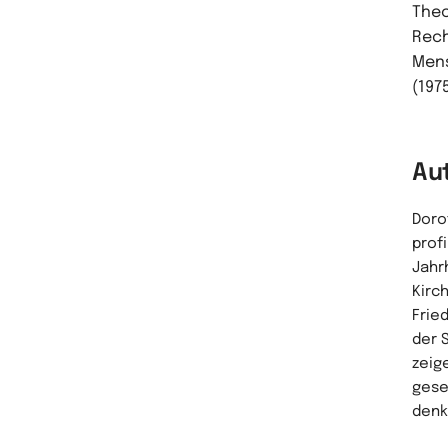
Theo
Rech
Mens
(1975
Au
Doro
prof
Jahr
Kirc
Frie
der 
zeig
gese
denk