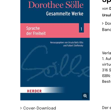
von
Ursu
Do
Band
Verl
1. A
virtu
316 
ISBN
Best
Der 
Cover-Download