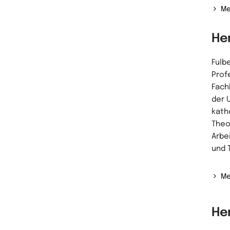
Me
He
Fulb
Prof
Fach
der 
kath
Theo
Arbe
und 
Me
He