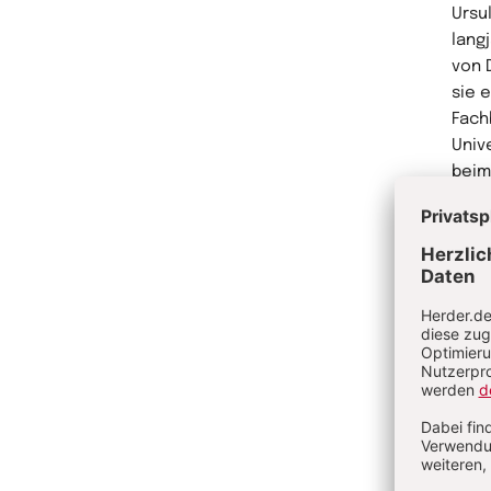
Ursu
lang
von 
sie 
Fach
Univ
beim
Kirc
Ober
Me
Ve
Ch