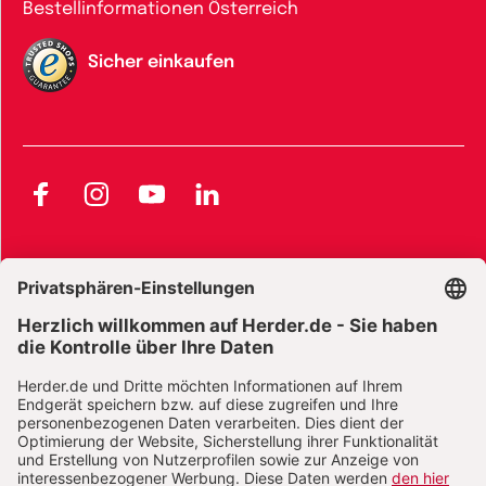
Bestellinformationen Österreich
Sicher einkaufen
Facebook
Instagram
YouTube
LinkedIn
AGB und Widerrufsbelehrung
Widerrufsbelehrung Bücher
Widerrufsbelehrung E-Books
Widerrufsbelehrung Zeitschriften
Datenschutz
Datenschutz Social Media
Barrierefreiheit
Impressum
Vertrag widerrufen