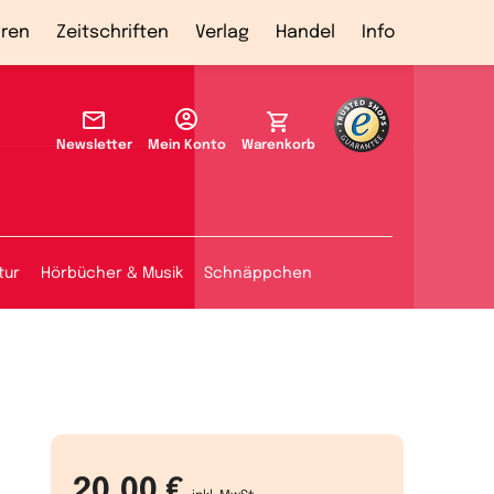
ren
Zeitschriften
Verlag
Handel
Info
Newsletter
Mein Konto
Warenkorb
tur
Hörbücher & Musik
Schnäppchen
20,00 €