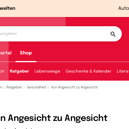
welten
Auto
ortal
Shop
ion
Ratgeber
Lebenswege
Geschenke & Kalender
Litera
n
Ratgeber
Gesundheit
Von Angesicht zu Angesicht
n Angesicht zu Angesicht