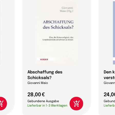
Abschaffung des
Den 
Schicksals?
vers
Giovanni Maio
Giovann
28,00 €
24,0
Gebundene Ausgabe
Gebund
Lieferbar in 1-3 Werktagen
Lieferb