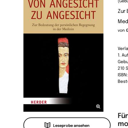
(Geb
Zur
Medi
von
Verl
1. A
Geb
210 
ISBN
Best
Fü
mo
Leseprobe ansehen