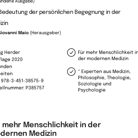
undene Ausgabe)
 Bedeutung der persönlichen Begegnung in der
zin
Giovanni Maio
(Herausgeber)
ag Herder
Für mehr Menschlichkeit i
der modernen Medizin
uflage 2020
unden
* Experten aus Medizin,
Seiten
Philosophie, Theologie,
: 978-3-451-38575-9
Soziologie und
ellnummer: P385757
Psychologie
r mehr Menschlichkeit in der
dernen Medizin