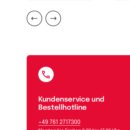
Zurück
Weiter
E-Mail
Kundenservice und
Bestellhotline
+49 761 2717300