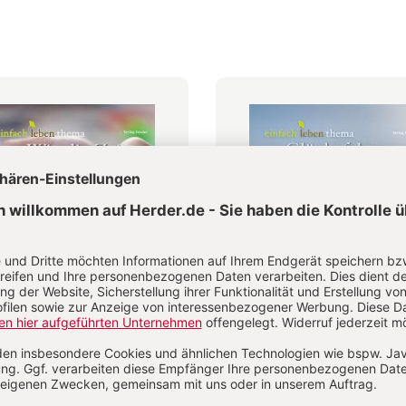
die Zeit vergeht
Glücksfaktor Dankbarke
Walter, Julia Sterthoff,
Anselm Grün, Lorenz Marti, Rudo
rd Uhde u.a.
Walter u.a.