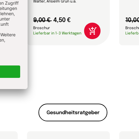
Walter, Anselm Grün u.a.
9,00 €
4,50 €
10,0
Broschur
Brosch
Lieferbar in 1-3 Werktagen
Lieferb
Gesundheitsratgeber