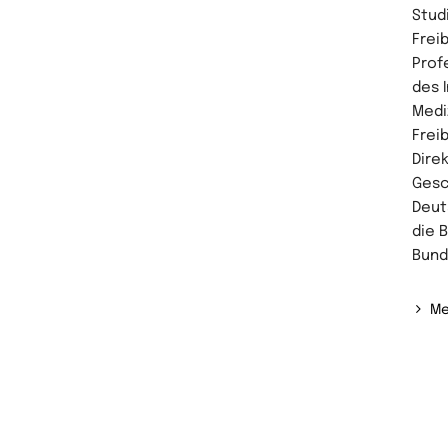
Stud
Frei
Prof
des 
Medi
Frei
Direk
Gesc
Deut
die 
Bund
Me