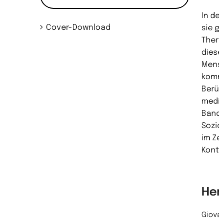
In d
Cover-Download
sie 
Ther
dies
Mens
komm
Berü
medi
Band
Sozi
im Z
Kont
He
Giova