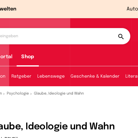
welten
Auto
ortal
Shop
ion
Ratgeber
Lebenswege
Geschenke & Kalender
Litera
n
Psychologie
Glaube, Ideologie und Wahn
aube, Ideologie und Wahn