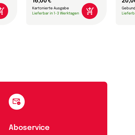
16,00 €
20,0
Kartonierte Ausgabe
Gebund
Lieferbar in 1-3 Werktagen
Lieferb
Aboservice