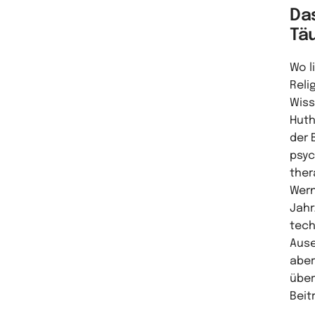
Da
Tä
Wo l
Reli
Wiss
Huth
der 
psyc
ther
Wern
Jahr
tech
Ause
aber
über
Beit