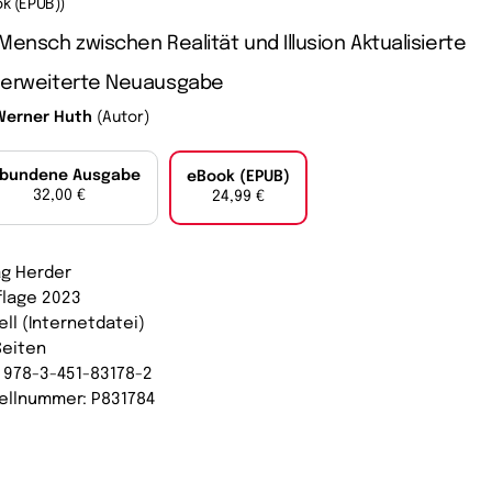
k (EPUB))
Mensch zwischen Realität und Illusion Aktualisierte
 erweiterte Neuausgabe
Werner Huth
(Autor)
bundene Ausgabe
eBook (EPUB)
32,00 €
24,99 €
ag Herder
uflage 2023
ell (Internetdatei)
Seiten
: 978-3-451-83178-2
ellnummer: P831784