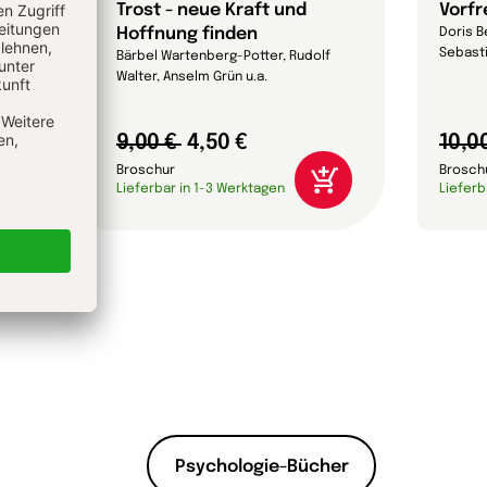
it
Trost - neue Kraft und
Vorf
Hoffnung finden
lf
Doris B
Sebasti
Bärbel Wartenberg-Potter, Rudolf
Walter, Anselm Grün u.a.
9,00 €
4,50 €
10,0
Broschur
Brosch
Lieferbar in 1-3 Werktagen
Lieferb
Psychologie-Bücher