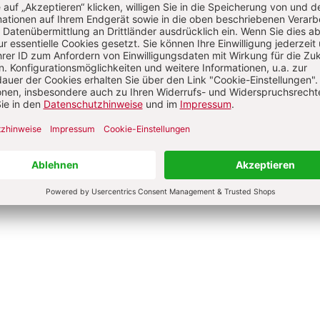
die Zeit vergeht
Glücksfaktor Dankbarke
Walter, Julia Sterthoff,
Anselm Grün, Lorenz Marti, Rudo
rd Uhde u.a.
Walter u.a.
0 €
4,50 €
9,00 €
4,50 €
hur
Broschur
bar in 1-3 Werktagen
Lieferbar in 1-3 Werktagen