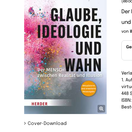
(eBoo
Der 
und
von
Ge
Verl
1. A
virtu
448 
ISBN
Best
Cover-Download