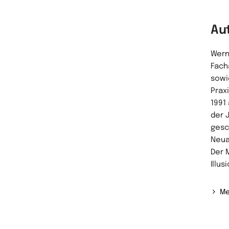
Au
Wern
Fach
sowi
Prax
1991
der 
gesc
Neua
Der 
Illus
Me