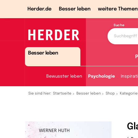
Herder.de
Besser leben
weitere Themen
Suche
Besser leben
P
Bewusster leben
Psychologie
Inspirat
Sie sind hier:
Startseite
Besser leben
Shop
Kategorie
Gl