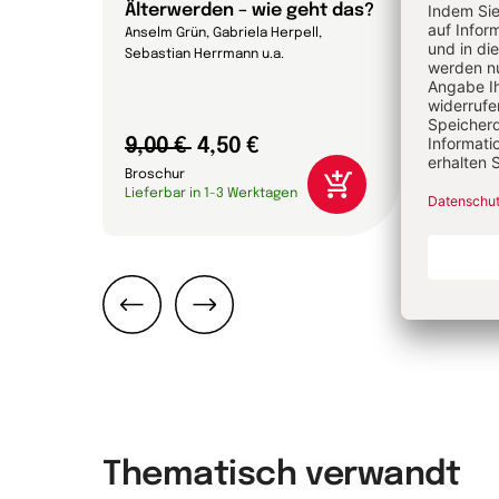
Älterwerden – wie geht das?
Wie 
Anselm Grün, Gabriela Herpell,
Rudolf 
Sebastian Herrmann u.a.
Bernha
9,00 €
4,50 €
10,0
Broschur
Brosc
Lieferbar in 1-3 Werktagen
Liefer
Zurück
Weiter
Thematisch verwandt