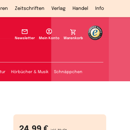
ren
Zeitschriften
Verlag
Handel
Info
Newsletter
Mein Konto
Warenkorb
tur
Hörbücher & Musik
Schnäppchen
24,99 €