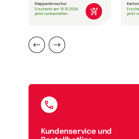
Klappenbroschur
Karton
Erscheint am 19.10.2026,
Ersche
jetzt vorbestellen
jetzt 
Zurück
Weiter
E-Mail
Kundenservice und