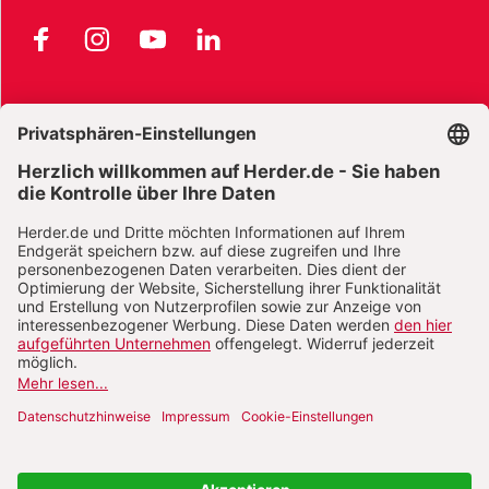
Facebook
Instagram
YouTube
LinkedIn
AGB und Widerrufsbelehrung
Widerrufsbelehrung Bücher
Widerrufsbelehrung E-Books
Widerrufsbelehrung Zeitschriften
Datenschutz
Datenschutz Social Media
Barrierefreiheit
Impressum
Vertrag widerrufen
Abo online kündigen