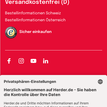
Versandkostenfrei (D)
Bestellinformationen Schweiz
Bestellinformationen Österreich
Sicher einkaufen
Facebook
Instagram
YouTube
LinkedIn
AGB und Widerrufsbelehrung
Widerrufsbelehrung Bücher
Widerrufsbelehrung E-Books
Widerrufsbelehrung Zeitschriften
Datenschutz
Datenschutz Social Media
Barrierefreiheit
Impressum