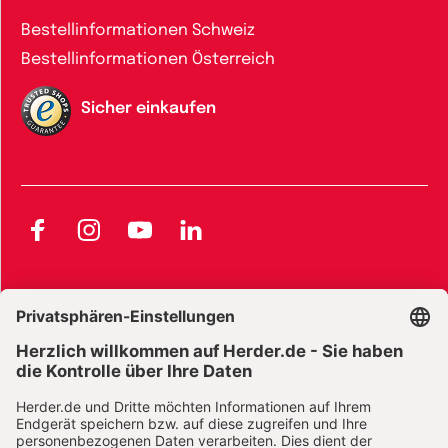
Bestellinformationen Schweiz
Bestellinformationen Österreich
Sicher einkaufen
Facebook
Instagram
YouTube
LinkedIn
AGB und Widerrufsbelehrung
Widerrufsbelehrung Bücher
Widerrufsbelehrung E-Books
Widerrufsbelehrung Zeitschriften
Datenschutz
Datenschutz Social Media
Barrierefreiheit
Impressum