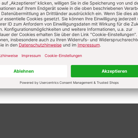
min Lassiwe
in Lassiwe ist freier Journalist in Berlin und Potsdam. Er ar
andeskorrespondent für den Nordkurier und den Prignitzer, 
ibt für eine Reihe von Tages- und Wochenzeitungen über alle
n rund um Kirche und Religion.