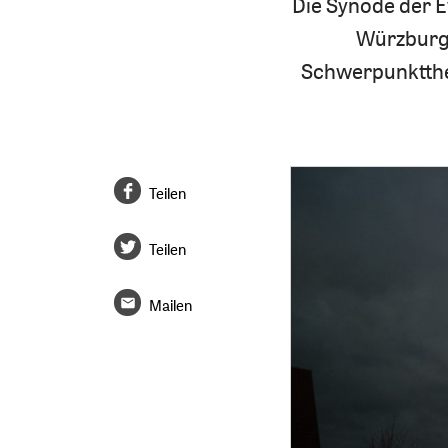
Die Synode der Ev
Würzburg 
Schwerpunktthe
Teilen
Teilen
Mailen