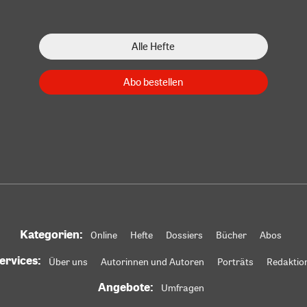
Alle Hefte
Abo bestellen
Kategorien:
Online
Hefte
Dossiers
Bücher
Abos
ervices:
Über uns
Autorinnen und Autoren
Porträts
Redaktio
Angebote:
Umfragen