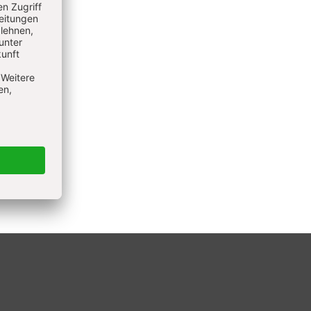
beitet
und