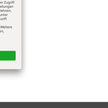
tik und
z hat er
Welt"