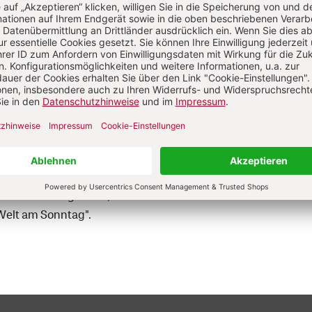
 Wiegelmann
 Wiegelmann, geboren 1983, studierte Geschichte, Germanis
wissenschaft in Köln und Rom. Bei der Herder Korresponden
18, von 2019 bis 2020 als Chefkorrespondent Vatikan in Rom
itet. Zuvor war er Journalist in Berlin bei Axel Springer in
iedenen Tätigkeiten, zuletzt als stellv. Leiter Feuilleton von "
Welt am Sonntag".