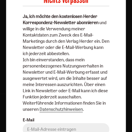
ausschalten.
Weiterführende Informationen finden Sie in unseren
Ja, ich möchte den kostenlosen Herder
Datenschutzhinweisen
.
Korrespondenz-Newsletter abonnieren
und
willige in die Verwendung meiner
E-Mail
Kontaktdaten zum Zweck des E-Mail-
Marketings durch den Verlag Herder ein. Den
Newsletter oder die E-Mail-Werbung kann
ich jederzeit abbestellen.
Jetzt anmelden
Ich bin einverstanden, dass mein
personenbezogenes Nutzungsverhalten in
Newsletter und E-Mail-Werbung erfasst und
ausgewertet wird, um die Inhalte besser auf
meine Interessen auszurichten. Über einen
Link in Newsletter oder E-Mail kann ich diese
Funktion jederzeit ausschalten.
Weiterführende Informationen finden Sie in
AGB und Widerrufsbelehrung
Datenschutz
unseren
Datenschutzhinweisen
.
Barrierefreiheit
Impressum
E-Mail