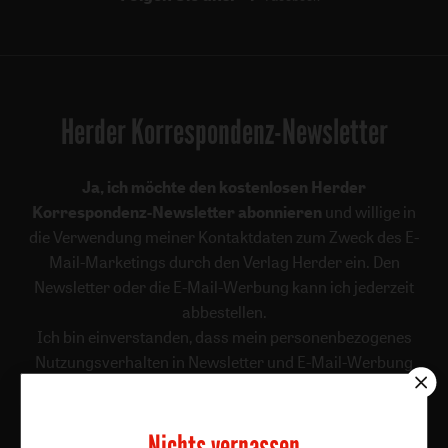
Herder Korrespondenz-Newsletter
Ja, ich möchte den kostenlosen Herder
Korrespondenz-Newsletter abonnieren
und willige in
die Verwendung meiner Kontaktdaten zum Zweck des E-
Mail-Marketings durch den Verlag Herder ein. Den
Newsletter oder die E-Mail-Werbung kann ich jederzeit
abbestellen.
Ich bin einverstanden, dass mein personenbezogenes
Nutzungsverhalten in Newsletter und E-Mail-Werbung
erfasst und ausgewertet wird, um die Inhalte besser auf
meine Interessen auszurichten. Über einen Link in
Newsletter oder E-Mail kann ich diese Funktion jederzeit
Nichts verpassen