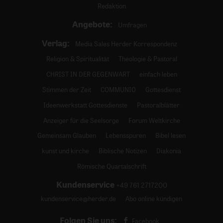
Redaktion
Angebote:
Umfragen
Verlag:
Media Sales Herder Korrespondenz
Religion & Spiritualität
Theologie & Pastoral
CHRIST IN DER GEGENWART
einfach leben
Stimmen der Zeit
COMMUNIO
Gottesdienst
Ideenwerkstatt Gottesdienste
Pastoralblätter
Anzeiger für die Seelsorge
Forum Weltkirche
Gemeinsam Glauben
Lebensspuren
Bibel lesen
kunst und kirche
Biblische Notizen
Diakonia
Römische Quartalschrift
Kundenservice
+49 761 2717200
kundenservice@herder.de
Abo online kündigen
Folgen Sie uns:
Facebook