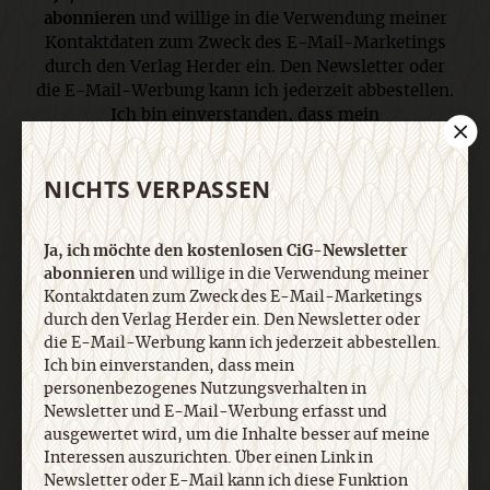
abonnieren
und willige in die Verwendung meiner
Kontaktdaten zum Zweck des E-Mail-Marketings
durch den Verlag Herder ein. Den Newsletter oder
die E-Mail-Werbung kann ich jederzeit abbestellen.
Ich bin einverstanden, dass mein
personenbezogenes Nutzungsverhalten in
Newsletter und E-Mail-Werbung erfasst und
NICHTS VERPASSEN
ausgewertet wird, um die Inhalte besser auf meine
Interessen auszurichten. Über einen Link in
Newsletter oder E-Mail kann ich diese Funktion
Ja, ich möchte den kostenlosen CiG-Newsletter
jederzeit ausschalten. Weiterführende
abonnieren
und willige in die Verwendung meiner
Informationen finden Sie in unseren
Kontaktdaten zum Zweck des E-Mail-Marketings
Datenschutzhinweisen
.
durch den Verlag Herder ein. Den Newsletter oder
die E-Mail-Werbung kann ich jederzeit abbestellen.
Ich bin einverstanden, dass mein
E-Mail
personenbezogenes Nutzungsverhalten in
Newsletter und E-Mail-Werbung erfasst und
ausgewertet wird, um die Inhalte besser auf meine
Interessen auszurichten. Über einen Link in
Newsletter oder E-Mail kann ich diese Funktion