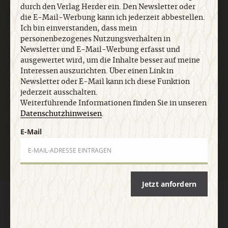
durch den Verlag Herder ein. Den Newsletter oder
jederzeit ausschalten. Weiterführende
die E-Mail-Werbung kann ich jederzeit abbestellen.
Informationen finden Sie in unseren
Ich bin einverstanden, dass mein
Datenschutzhinweisen
.
personenbezogenes Nutzungsverhalten in
Newsletter und E-Mail-Werbung erfasst und
ausgewertet wird, um die Inhalte besser auf meine
E-Mail
Interessen auszurichten. Über einen Link in
Newsletter oder E-Mail kann ich diese Funktion
jederzeit ausschalten.
Weiterführende Informationen finden Sie in unseren
Datenschutzhinweisen
.
Jetzt anmelden
E-Mail
Jetzt anfordern
AGB und Widerrufsbelehrung
Datenschutz
Barrierefreiheit
Impressum