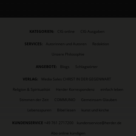
KATEGORIEN:
CIG online
CIG Ausgaben
SERVICES:
Autorinnen und Autoren
Redaktion
Unsere Philosophie
ANGEBOTE:
Blogs
Schlagwörter
VERLAG:
Media Sales CHRIST IN DER GEGENWART
Religion & Spiritualität
Herder Korrespondenz
einfach leben
Stimmen der Zeit
COMMUNIO
Gemeinsam Glauben
Lebensspuren
Bibel lesen
kunst und kirche
KUNDENSERVICE
+49 761 2717200
kundenservice@herder.de
Abo online kündigen