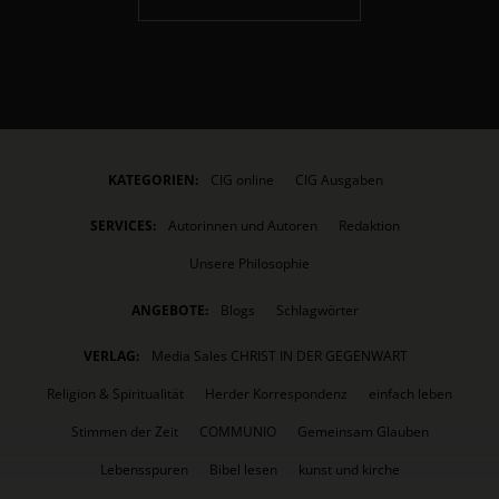
KATEGORIEN:
CIG online
CIG Ausgaben
SERVICES:
Autorinnen und Autoren
Redaktion
Unsere Philosophie
ANGEBOTE:
Blogs
Schlagwörter
VERLAG:
Media Sales CHRIST IN DER GEGENWART
Religion & Spiritualität
Herder Korrespondenz
einfach leben
Stimmen der Zeit
COMMUNIO
Gemeinsam Glauben
Lebensspuren
Bibel lesen
kunst und kirche