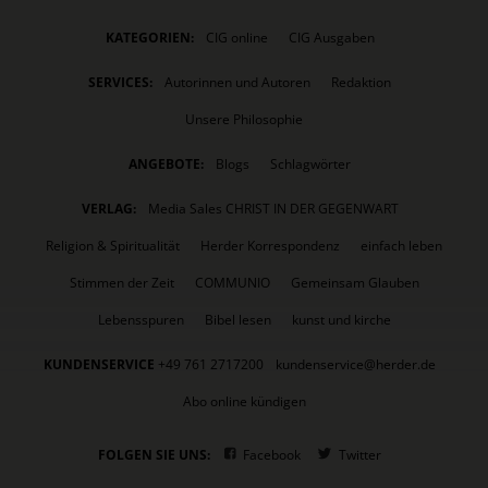
KATEGORIEN:
CIG online
CIG Ausgaben
SERVICES:
Autorinnen und Autoren
Redaktion
Unsere Philosophie
ANGEBOTE:
Blogs
Schlagwörter
VERLAG:
Media Sales CHRIST IN DER GEGENWART
Religion & Spiritualität
Herder Korrespondenz
einfach leben
Stimmen der Zeit
COMMUNIO
Gemeinsam Glauben
Lebensspuren
Bibel lesen
kunst und kirche
KUNDENSERVICE
+49 761 2717200
kundenservice@herder.de
Abo online kündigen
FOLGEN SIE UNS:
Facebook
Twitter