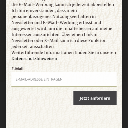
die E-Mail-Werbung kann ich jederzeit abbestellen.
Ich bin einverstanden, dass mein
personenbezogenes Nutzungsverhalten in
E-Mail
Newsletter und E-Mail-Werbung erfasst und
ausgewertet wird, um die Inhalte besser auf meine
Interessen auszurichten. Über einen Link in
Newsletter oder E-Mail kann ich diese Funktion
jederzeit ausschalten.
Jetzt anmelden
Weiterführende Informationen finden Sie in unseren
Datenschutzhinweisen
.
E-Mail
AGB und Widerrufsbelehrung
Datenschutz
Barrierefreiheit
Jetzt anfordern
Impressum
Vertrag widerrufen
Abo online kündigen