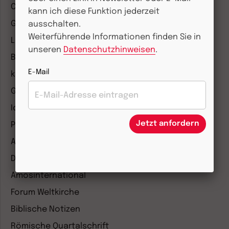
COMMUNIO
kann ich diese Funktion jederzeit
Gemeinsam Glauben
ausschalten.
Weiterführende Informationen finden Sie in
Lebensspuren
unseren
Datenschutzhinweisen
.
Bibel lesen
E-Mail
kunst und kirche
Gottesdienst
Ideenwerkstatt Gottesdienste
Jetzt anfordern
Pastoralblätter
Anzeiger für die Seelsorge
Diakonia
Amosinternational
Forum Weltkirche
Biblische Notizen
Römische Quartalschrift