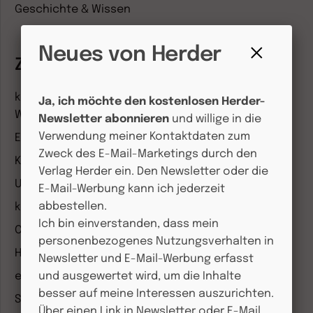
Geschichte & Wissen
Neues von Herder
Zeitschriften
Fenster
schließen
kindergarten heute Fachmagazin, Leitungsheft &
Ja, ich möchte den kostenlosen Herder-
Wenn Eltern Rat suchen
Newsletter abonnieren
und willige in die
Verwendung meiner Kontaktdaten zum
Entdeckungskiste
Zweck des E-Mail-Marketings durch den
Kleinstkinder in Kita und Tagespflege
Verlag Herder ein. Den Newsletter oder die
Unser Ganztag
E-Mail-Werbung kann ich jederzeit
abbestellen.
kizz Elternwelt
Ich bin einverstanden, dass mein
CHRIST IN DER GEGENWART
personenbezogenes Nutzungsverhalten in
Herder Korrespondenz
Newsletter und E-Mail-Werbung erfasst
einfach leben
und ausgewertet wird, um die Inhalte
besser auf meine Interessen auszurichten.
Stimmen der Zeit
Über einen Link in Newsletter oder E-Mail