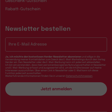
Geschenk-Gutschein
Rabatt-Gutschein
Newsletter bestellen
E-Mail-Adresse
Ja, ich möchte den kostenlosen Herder-Newsletter abonnieren
und willige in die
Verwendung meiner Kontaktdaten zum Zweck des E-Mail-Marketings durch den Verlag
Herder ein. Den Newsletter oder die E-Mail-Werbung kann ich jederzeit abbestellen.
Ich bin einverstanden, dass mein personenbezogenes Nutzungsverhalten in Newsletter
und E-Mail-Werbung erfasst und ausgewertet wird, um die Inhalte besser auf meine
Interessen auszurichten. Über einen Link in Newsletter oder E-Mail kann ich diese
Funktion jederzeit ausschalten.
Weiterführende Informationen finden Sie in unseren
Datenschutzhinweisen
.