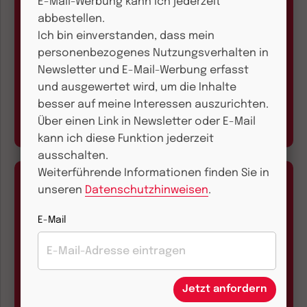
E-Mail-Werbung kann ich jederzeit
abbestellen.
Kundenservice und
Ich bin einverstanden, dass mein
Bestellhotline
personenbezogenes Nutzungsverhalten in
Newsletter und E-Mail-Werbung erfasst
+49 761 2717300
und ausgewertet wird, um die Inhalte
Montag bis Freitag 9.00 bis 17.00 Uhr
besser auf meine Interessen auszurichten.
Über einen Link in Newsletter oder E-Mail
kann ich diese Funktion jederzeit
ausschalten.
Weiterführende Informationen finden Sie in
unseren
Datenschutzhinweisen
.
E-Mail
E-Mail und Onlineservice
kundenservice@herder.de
Jetzt anfordern
Wir freuen uns über Ihre Nachricht.