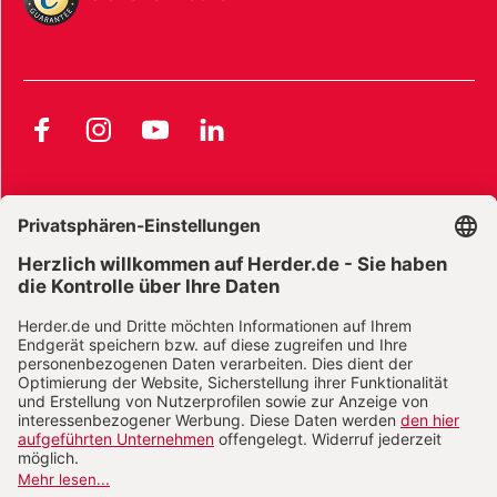
Facebook
Instagram
YouTube
LinkedIn
AGB und Widerrufsbelehrung
Widerrufsbelehrung Bücher
Widerrufsbelehrung E-Books
Widerrufsbelehrung Zeitschriften
Datenschutz
Datenschutz Social Media
Barrierefreiheit
Impressum
Vertrag widerrufen
Abo online kündigen