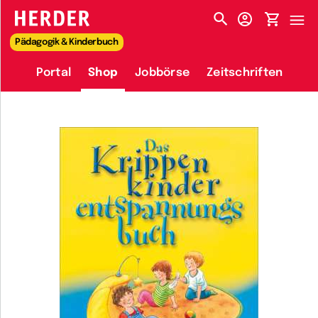
HERDER-MENÜ
Pädagogik & Kinderbuch
Portal
Shop
Jobbörse
Zeitschriften