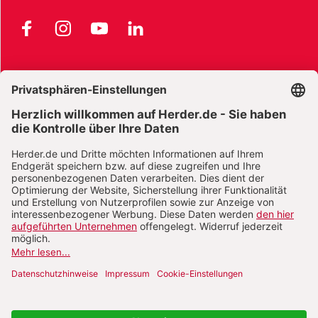
Facebook
Instagram
YouTube
LinkedIn
AGB und Widerrufsbelehrung
Widerrufsbelehrung Bücher
Widerrufsbelehrung E-Books
Widerrufsbelehrung Zeitschriften
Datenschutz
Datenschutz Social Media
Barrierefreiheit
Impressum
Vertrag widerrufen
Abo online kündigen