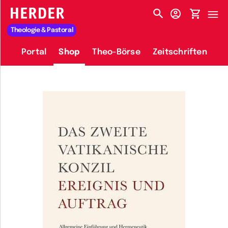
HERDER-MENÜ
Theologie & Pastoral
Portal
Shop
Theo-Börse
Zeitschriften