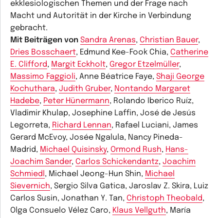
ekklesiologischen Themen und der Frage nach
Macht und Autorität in der Kirche in Verbindung
gebracht.
Mit Beiträgen von
Sandra Arenas
,
Christian Bauer
,
Dries Bosschaert
, Edmund Kee-Fook Chia,
Catherine
E. Clifford
,
Margit Eckholt
,
Gregor Etzelmüller
,
Massimo Faggioli
, Anne Béatrice Faye,
Shaji George
Kochuthara
,
Judith Gruber
,
Nontando Margaret
Hadebe
,
Peter Hünermann
, Rolando Iberico Ruíz,
Vladimir Khulap, Josephine Laffin, José de Jesús
Legorreta,
Richard Lennan
, Rafael Luciani, James
Gerard McEvoy, Josée Ngalula, Nancy Pineda-
Madrid,
Michael Quisinsky
,
Ormond Rush
,
Hans-
Joachim Sander
,
Carlos Schickendantz
,
Joachim
Schmiedl
, Michael Jeong-Hun Shin,
Michael
Sievernich
, Sergio Silva Gatica, Jaroslav Z. Skira, Luiz
Carlos Susin, Jonathan Y. Tan,
Christoph Theobald
,
Olga Consuelo Vélez Caro,
Klaus Vellguth
, María