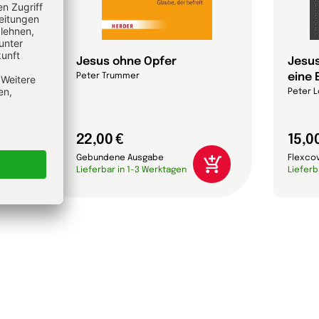
Jesus ohne Opfer
Jesus
eine 
Peter Trummer
Peter L
22,00 €
15,0
Gebundene Ausgabe
Flexco
Lieferbar in 1-3 Werktagen
Lieferb