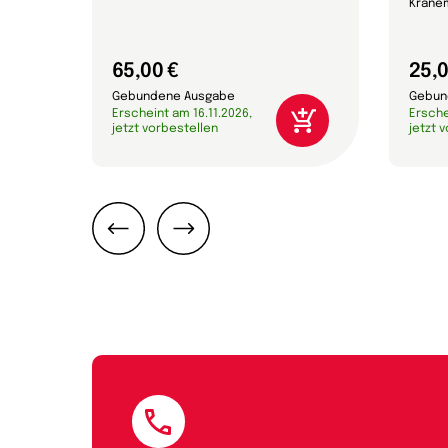
Krane
65,00 €
25,0
Gebundene Ausgabe
Gebun
Erscheint am 16.11.2026,
Ersche
jetzt vorbestellen
jetzt 
Zurück
Weiter
E-Mail