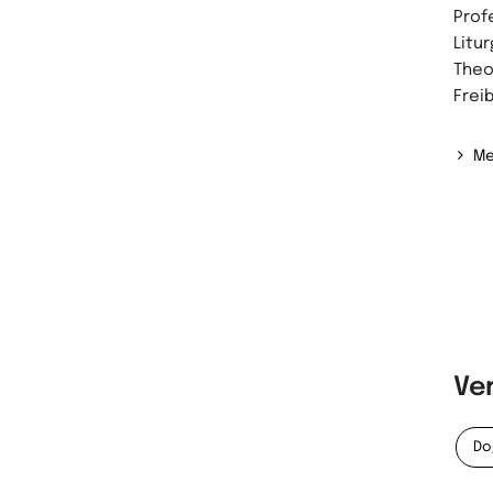
Prof
Litu
Theo
Freib
Me
Ve
Do