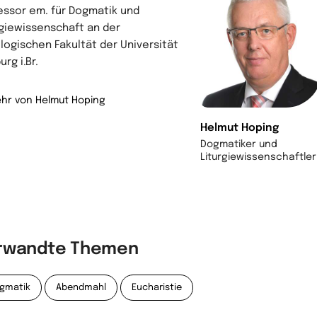
essor em. für Dogmatik und
rgiewissenschaft an der
logischen Fakultät der Universität
urg i.Br.
hr von Helmut Hoping
Helmut Hoping
Dogmatiker und
Liturgiewissenschaftler
rwandte Themen
gmatik
Abendmahl
Eucharistie