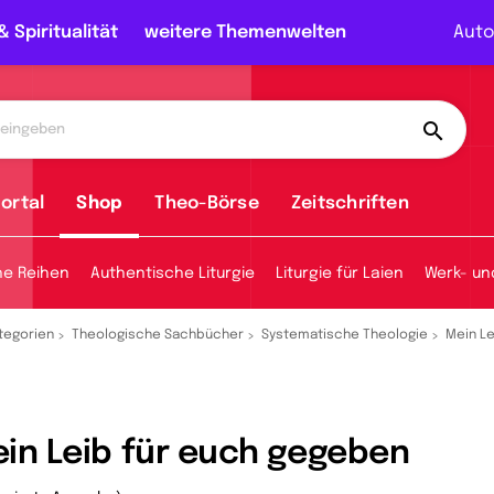
& Spiritualität
weitere Themenwelten
Auto
ortal
Shop
Theo-Börse
Zeitschriften
he Reihen
Authentische Liturgie
Liturgie für Laien
Werk- un
tegorien
Theologische Sachbücher
Systematische Theologie
Mein L
in Leib für euch gegeben