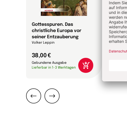
 die
Gottesspuren. Das
Die 
christliche Europa vor
Bibel
che
seiner Entzauberung
Annett
on
Volker Leppin
38,00 €
24,0
Gebundene Ausgabe
Gebun
Lieferbar in 1-3 Werktagen
Liefer
Zurück
Weiter