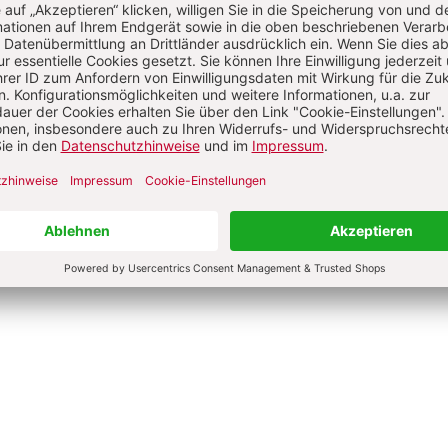
ignorierten Frauen der
Ausverkauf des Konzils
Jan-Heiner Tück
e Jantzen
0 €
24,00 €
dene Ausgabe
Gebundene Ausgabe
bar in 1-3 Werktagen
Lieferbar in 1-3 Werktagen