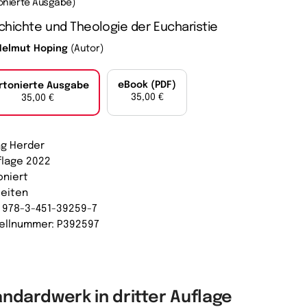
onierte Ausgabe)
hichte und Theologie der Eucharistie
Helmut Hoping
(Autor)
eBook (PDF)
rtonierte Ausgabe
35,00 €
35,00 €
ag Herder
uflage 2022
oniert
Seiten
: 978-3-451-39259-7
ellnummer: P392597
andardwerk in dritter Auflage