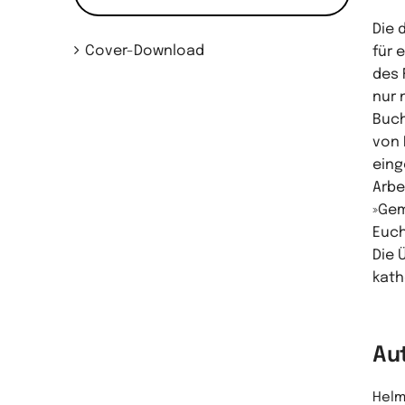
Die 
Cover-Download
für 
des 
nur 
Buch
von 
eing
Arbe
»Gem
Euch
Die 
kath
Au
Helmu