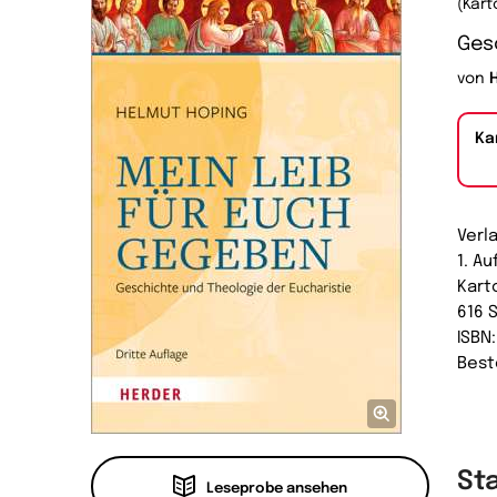
(Kart
Gesc
von
Ka
Verl
1. A
Kart
616 
ISBN
Best
St
Leseprobe ansehen