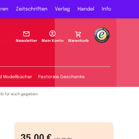
ren
Zeitschriften
Verlag
Handel
Info
Newsletter
Mein Konto
Warenkorb
d Modellbücher
Pastorale Geschenke
eib für euch gegeben
35,00 €