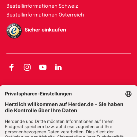
Bestellinformationen Schweiz
Bestellinformationen Österreich
Sicher einkaufen
Facebook
Instagram
YouTube
LinkedIn
AGB und Widerrufsbelehrung
Widerrufsbelehrung Bücher
Widerrufsbelehrung E-Books
Widerrufsbelehrung Zeitschriften
Datenschutz
Datenschutz Social Media
Barrierefreiheit
Impressum