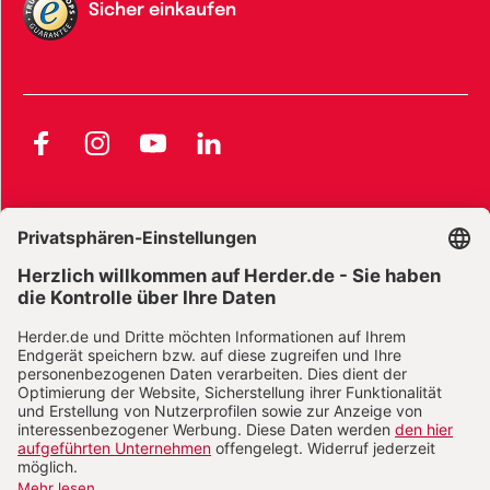
Sicher einkaufen
Facebook
Instagram
YouTube
LinkedIn
AGB und Widerrufsbelehrung
Widerrufsbelehrung Bücher
Widerrufsbelehrung E-Books
Widerrufsbelehrung Zeitschriften
Datenschutz
Datenschutz Social Media
Barrierefreiheit
Impressum
Vertrag widerrufen
Abo online kündigen