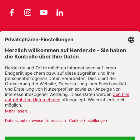
Facebook
Instagram
YouTube
LinkedIn
AGB und Widerrufsbelehrung
Widerrufsbelehrung Bücher
Widerrufsbelehrung E-Books
Widerrufsbelehrung Zeitschriften
Datenschutz
Datenschutz Social Media
Barrierefreiheit
Impressum
Vertrag widerrufen
Abo online kündigen