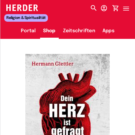
HERDER-MENÜ
Religion & Spiritualität
Portal
Shop
Zeitschriften
Apps