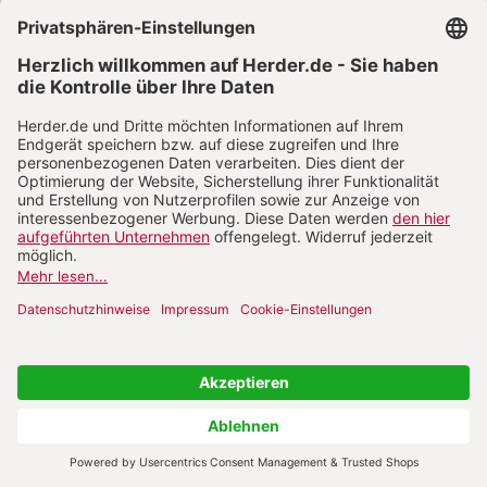
Themenwelten
Pädagogik & Kinderbuch
Theologie & Pastoral
Religion & Spiritualität
Politik & Wirtschaft
Besser leben
Geschichte & Wissen
Zeitschriften
kindergarten heute Fachmagazin, Leitungsheft &
Wenn Eltern Rat suchen