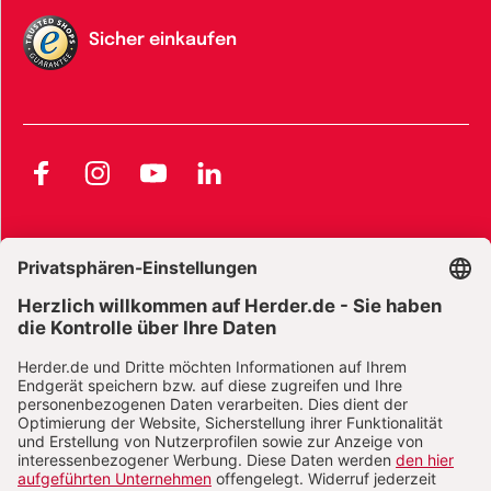
Sicher einkaufen
Facebook
Instagram
YouTube
LinkedIn
AGB und Widerrufsbelehrung
Widerrufsbelehrung Bücher
Widerrufsbelehrung E-Books
Widerrufsbelehrung Zeitschriften
Datenschutz
Datenschutz Social Media
Barrierefreiheit
Impressum
Vertrag widerrufen