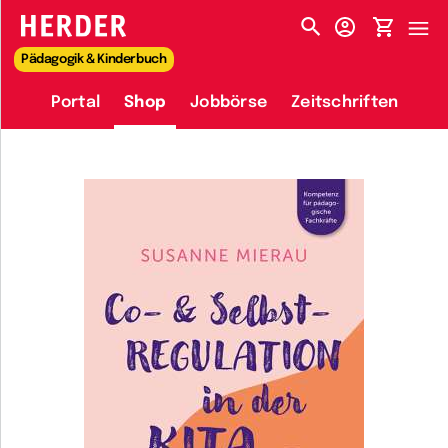
HERDER-MENÜ
Pädagogik & Kinderbuch
Portal
Shop
Jobbörse
Zeitschriften