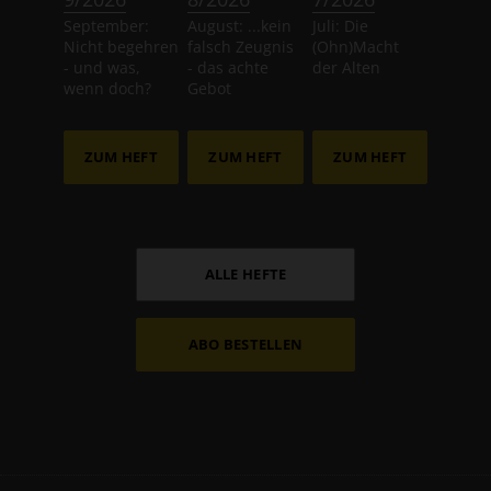
September:
August: ...kein
Juli: Die
Nicht begehren
falsch Zeugnis
(Ohn)Macht
- und was,
- das achte
der Alten
wenn doch?
Gebot
ZUM HEFT
ZUM HEFT
ZUM HEFT
ALLE HEFTE
ABO BESTELLEN