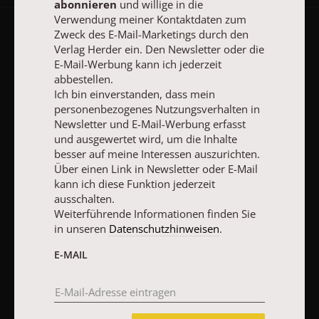
abonnieren
und willige in die
Verwendung meiner Kontaktdaten zum
Zweck des E-Mail-Marketings durch den
AGB und Widerrufsbelehrung
Datenschutz
Barrierefreiheit
Verlag Herder ein. Den Newsletter oder die
E-Mail-Werbung kann ich jederzeit
Impressum
abbestellen.
Ich bin einverstanden, dass mein
personenbezogenes Nutzungsverhalten in
Vertrag widerrufen
Abo online kündigen
Newsletter und E-Mail-Werbung erfasst
und ausgewertet wird, um die Inhalte
besser auf meine Interessen auszurichten.
Über einen Link in Newsletter oder E-Mail
kann ich diese Funktion jederzeit
ausschalten.
Weiterführende Informationen finden Sie
in unseren
Datenschutzhinweisen
.
E-MAIL
NACH OBEN