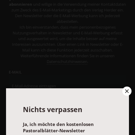
abonnieren
und willige in die Verwendung meiner Kontaktdaten
zum Zweck des E-Mail-Marketings durch den Verlag Herder ein.
Den Newsletter oder die E-Mail-Werbung kann ich jederzeit
abbestellen.
Ich bin einverstanden, dass mein personenbezogenes
Nutzungsverhalten in Newsletter und E-Mail-Werbung erfasst
und ausgewertet wird, um die Inhalte besser auf meine
Interessen auszurichten. Über einen Link in Newsletter oder E-
Mail kann ich diese Funktion jederzeit ausschalten.
Weiterführende Informationen finden Sie in unseren
Datenschutzhinweisen
.
E-MAIL
JETZT ANMELDEN
Nichts verpassen
Ja, ich möchte den kostenlosen
Pastoralblätter-Newsletter