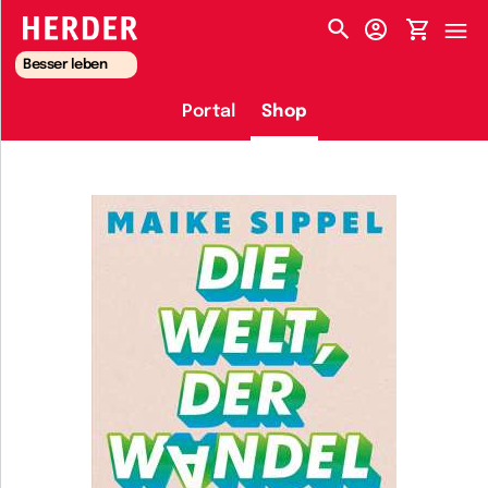
HERDER-MENÜ
Besser leben
Portal
Shop