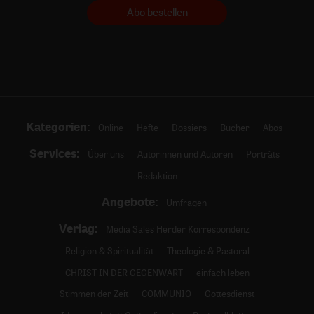
Abo bestellen
Kategorien:
Online
Hefte
Dossiers
Bücher
Abos
Services:
Über uns
Autorinnen und Autoren
Porträts
Redaktion
Angebote:
Umfragen
Verlag:
Media Sales Herder Korrespondenz
Religion & Spiritualität
Theologie & Pastoral
CHRIST IN DER GEGENWART
einfach leben
Stimmen der Zeit
COMMUNIO
Gottesdienst