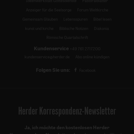
Ideenwerkstatt Gottesdienste
Pastoralblätter
Anzeiger für die Seelsorge
Forum Weltkirche
Gemeinsam Glauben
Lebensspuren
Bibel lesen
kunst und kirche
Biblische Notizen
Diakonia
Römische Quartalschrift
Kundenservice
+49 761 2717200
kundenservice@herder.de
Abo online kündigen
Folgen Sie uns:
Facebook
Herder Korrespondenz-Newsletter
Ja, ich möchte den kostenlosen Herder