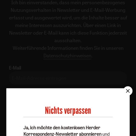
Ich bin einverstanden, dass mein personenbezogenes
Nutzungsverhalten in Newsletter und E-Mail-Werbung
erfasst und ausgewertet wird, um die Inhalte besser auf
meine Interessen auszurichten. Über einen Link in
Newsletter oder E-Mail kann ich diese Funktion jederzeit
ausschalten.
Weiterführende Informationen finden Sie in unseren
Datenschutzhinweisen
.
E-Mail
Jetzt anmelden
Nichts verpassen
Ja, ich möchte den kostenlosen Herder
Korrespondenz-Newsletter abonnieren
und