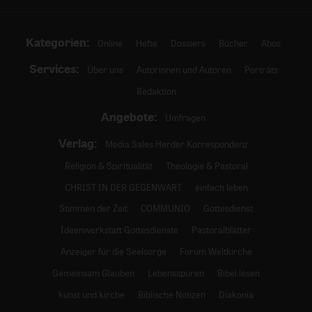
Kategorien:
Online
Hefte
Dossiers
Bücher
Abos
Services:
Über uns
Autorinnen und Autoren
Porträts
Redaktion
Angebote:
Umfragen
Verlag:
Media Sales Herder Korrespondenz
Religion & Spiritualität
Theologie & Pastoral
CHRIST IN DER GEGENWART
einfach leben
Stimmen der Zeit
COMMUNIO
Gottesdienst
Ideenwerkstatt Gottesdienste
Pastoralblätter
Anzeiger für die Seelsorge
Forum Weltkirche
Gemeinsam Glauben
Lebensspuren
Bibel lesen
kunst und kirche
Biblische Notizen
Diakonia