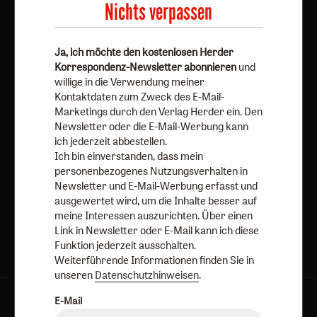
Nichts verpassen
erfasst und ausgewertet wird, um die Inhalte besser auf
meine Interessen auszurichten. Über einen Link in
Newsletter oder E-Mail kann ich diese Funktion jederzeit
Ja, ich möchte den kostenlosen Herder
ausschalten.
Korrespondenz-Newsletter abonnieren
und
Weiterführende Informationen finden Sie in unseren
willige in die Verwendung meiner
Datenschutzhinweisen
.
Kontaktdaten zum Zweck des E-Mail-
Marketings durch den Verlag Herder ein. Den
E-Mail
Newsletter oder die E-Mail-Werbung kann
ich jederzeit abbestellen.
Ich bin einverstanden, dass mein
personenbezogenes Nutzungsverhalten in
Newsletter und E-Mail-Werbung erfasst und
Jetzt anmelden
ausgewertet wird, um die Inhalte besser auf
meine Interessen auszurichten. Über einen
Link in Newsletter oder E-Mail kann ich diese
Funktion jederzeit ausschalten.
Weiterführende Informationen finden Sie in
unseren
Datenschutzhinweisen
.
E-Mail
AGB und Widerrufsbelehrung
Datenschutz