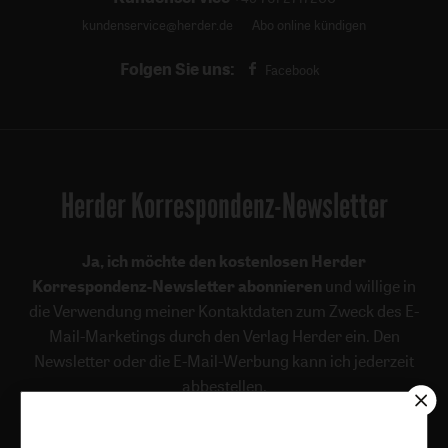
kundenservice@herder.de
Abo online kündigen
Folgen Sie uns:
Facebook
Herder Korrespondenz-Newsletter
Ja, ich möchte den kostenlosen Herder
Korrespondenz-Newsletter abonnieren
und willige in
die Verwendung meiner Kontaktdaten zum Zweck des E-
Mail-Marketings durch den Verlag Herder ein. Den
Newsletter oder die E-Mail-Werbung kann ich jederzeit
abbestellen.
Ich bin einverstanden, dass mein personenbezogenes
Nutzungsverhalten in Newsletter und E-Mail-Werbung