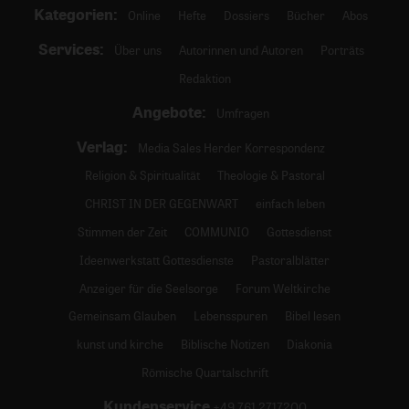
Kategorien:
Online
Hefte
Dossiers
Bücher
Abos
Services:
Über uns
Autorinnen und Autoren
Porträts
Redaktion
Angebote:
Umfragen
Verlag:
Media Sales Herder Korrespondenz
Religion & Spiritualität
Theologie & Pastoral
CHRIST IN DER GEGENWART
einfach leben
Stimmen der Zeit
COMMUNIO
Gottesdienst
Ideenwerkstatt Gottesdienste
Pastoralblätter
Anzeiger für die Seelsorge
Forum Weltkirche
Gemeinsam Glauben
Lebensspuren
Bibel lesen
kunst und kirche
Biblische Notizen
Diakonia
Römische Quartalschrift
Kundenservice
+49 761 2717200