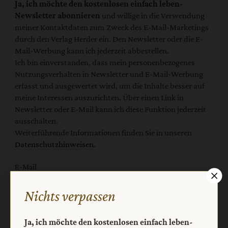
Ja, ich möchte den kostenlosen einfach leben-
Newsletter abonnieren
und willige in die Verwendung
meiner Kontaktdaten zum Zweck des E-Mail-Marketings
durch den Verlag Herder ein. Den Newsletter oder die E-
Mail-Werbung kann ich jederzeit abbestellen.
Ich bin einverstanden, dass mein personenbezogenes
Nutzungsverhalten in Newsletter und E-Mail-Werbung
erfasst und ausgewertet wird, um die Inhalte besser auf
meine Interessen auszurichten. Über einen Link in
Newsletter oder E-Mail kann ich diese Funktion jederzeit
ausschalten.
Weiterführende Informationen finden Sie in unseren
Datenschutzhinweisen
.
E-Mail
Nichts verpassen
Jetzt anmelden
Ja, ich möchte den kostenlosen einfach leben-