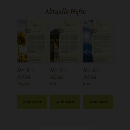
Aktuelle Hefte
Nr. 8 –
Nr. 7 –
Nr. 6 –
2026
2026
2026
:
August
:
Juli
:
Juni
Zum Heft
Zum Heft
Zum Heft