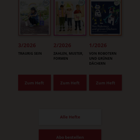
3/2026
2/2026
1/2026
:
:
:
TRAURIG SEIN
ZAHLEN, MUSTER,
VON ROBOTERN
FORMEN
UND GRÜNEN
DÄCHERN
Zum Heft
Zum Heft
Zum Heft
Alle Hefte
Abo bestellen