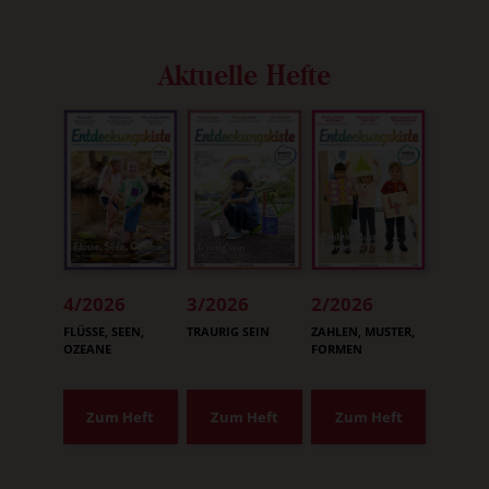
Aktuelle Hefte
4/2026
3/2026
2/2026
:
:
:
FLÜSSE, SEEN,
TRAURIG SEIN
ZAHLEN, MUSTER,
OZEANE
FORMEN
Zum Heft
Zum Heft
Zum Heft