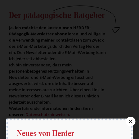
Der pädagogische Ratgeber
Ja, ich möchte den kostenlosen HERDER-
Pädagogik-Newsletter abonnieren
und willige in
die Verwendung meiner Kontaktdaten zum Zweck
des E-Mail-Marketings durch den Verlag Herder
ein. Den Newsletter oder die E-Mail-Werbung kann
ich jederzeit abbestellen.
Ich bin einverstanden, dass mein
personenbezogenes Nutzungsverhalten in
Newsletter und E-Mail-Werbung erfasst und
ausgewertet wird, um die Inhalte besser auf
meine Interessen auszurichten. Über einen Link in
Newsletter oder E-Mail kann ich diese Funktion
jederzeit ausschalten.
Weiterführende Informationen finden Sie in
unseren
Datenschutzhinweisen
.
E-Mail
Neues von Herder