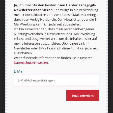
Ja, ich möchte den kostenlosen Herder Pädagogik-
Newsletter abonnieren
und willige in die Verwendung
Jetzt anmelden
meiner Kontaktdaten zum Zweck des E-Mail-Marketings
durch den Verlag Herder ein. Den Newsletter oder die E-
Mail-Werbung kann ich jederzeit abbestellen.
Ich bin einverstanden, dass mein personenbezogenes
Nutzungsverhalten in Newsletter und E-Mail-Werbung
erfasst und ausgewertet wird, um die Inhalte besser auf
meine Interessen auszurichten. Über einen Link in
Newsletter oder E-Mail kann ich diese Funktion jederzeit
ausschalten.
AGB und Widerrufsbelehrung
Datenschutz
Weiterführende Informationen finden Sie in unseren
Barrierefreiheit
Impressum
Datenschutzhinweisen
.
E-Mail
Vertrag widerrufen
Abo online kündigen
Jetzt anfordern